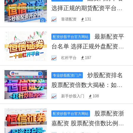
选择正规的期货配资平台，
赢在起点！
靠谱配资
131
最新配资平
配资炒股平台官方网站
台名单 选择正规外盘配资平
台，稳健赢利轻松搞定
杠杆平台
197
炒股配资排名
专业炒股配资门户
股票配资倍数大揭秘：如何
选择合适倍数进行配资？
新手炒股入门
108
股票配资浙
配资炒股平台官方网站
嘉配资 股票配资倍数比例如
何选择？