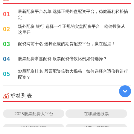
最新配资平台名单 选择正规外盘配资平台，稳健赢利轻松搞
01
定
场外配资 银行 选择一个正规的实盘配资平台，稳健投资从
02
这里开
03
配资网前十名 选择正规的期货配资平台，赢在起点！
04
股票配资浙嘉配资 股票配资倍数比例如何选择？
炒股配资排名 股票配资倍数大揭秘：如何选择合适倍数进行
05
配资？
标签列表
2025股票配资大平台
在哪里选股票
海外智能投顾
炒股炒股配资