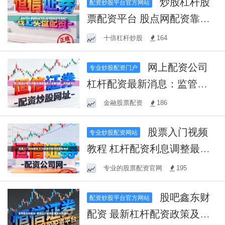
炒股杠杆股
配资炒股平台官方网站
票配资平台 股点网配资靠谱
吗？
十倍杠杆炒股
164
网上配资公司
专业炒股配资门户
杠杆配资最新消息：监管趋
严，风险提醒
金融股票配资
186
股票入门视频
专业炒股配资网站
教程 杠杆配资利息调整最新
消息
专业的股票配资官网
195
股吧鑫东财
配资炒股平台官方网站
配资 最新杠杆配资政策及风